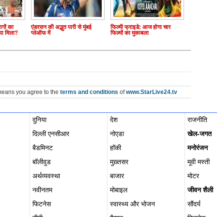
ागों का
एंडरसन की अद्भुत पारी से मुंबई
फिल्मी फ्राइडे: आज होगा चार
्या मिला?
प्लेऑफ में
फिल्मों का मुकाबला
means you agree to the
terms and conditions
of
www.StarLive24.tv
दुनिया
देश
राजनीति
दिल्ली एनसीआर
नोएडा
खेल-जगत
बैडमिनट
हॉकी
मनोरंजन
बॉलीवुड
मुख़्तसर
मूवी मस्ती
अर्थव्यवस्था
बाजार
मोटर
नवीनतम
मोबाइल
जीवन शैली
फिटनेस
स्वास्थ्य और भोजन
सौंदर्य