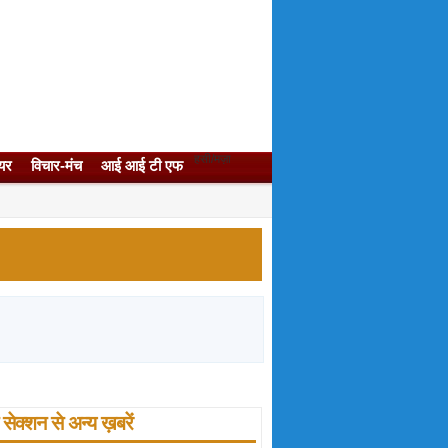
हसी/मज़ा
यर
विचार-मंच
आई आई टी एफ
सेक्‍शन से अन्‍य ख़बरें