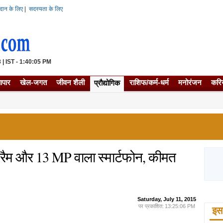
दान के लिए
|
सदस्यता के लिए
| IST - 1:40:05 PM
यापार
खेल-जगत
जीवन शैली
राशिफ/कर्म-धर्म
मनोरंजन
करि
प्रौद्योगिक
रैम और 13 MP वाला स्मार्टफोन, कीमत
Saturday, July 11, 2015
पर प्रकाशित:
13:25:06 PM
इस 