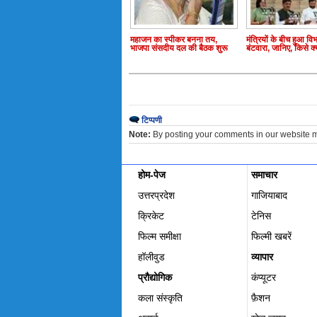
महाजन का स्पीकर बनना तय,
मंत्रियों के बीच हुआ विभ
भाजपा संसदीय दल की बैठक शुरू
बंटवारा, जानिए, किसे क
टिप्पणी
Note:
By posting your comments in our website 
होम-पेज
समाचार
उत्तरप्रदेश
गाजियाबाद
क्रिकेट
टेनिस
फिल्म समीक्षा
फिल्‍मी खबरें
हॉलीवुड
व्यापार
प्रौद्योगिक
कंप्यूटर
कला संस्कृति
फ़ैशन