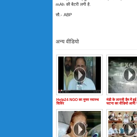
mAh की बैटरी लगी है.
सौ.- ABP
अन्य वीडियो
Help24 NGO का मुफ्त स्वास्थ
मंडी के लारजी डैम में हुई दु
शिविर
घटना का वीडियो आया 