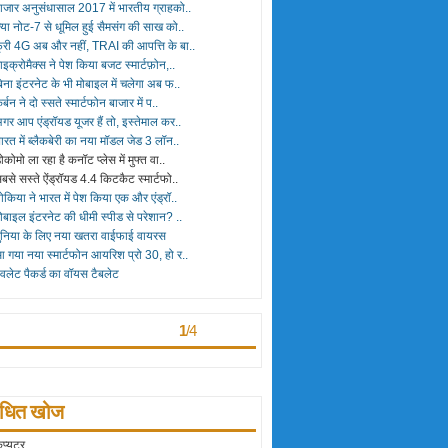
ाजार अनुसंधासाल 2017 में भारतीय ग्राहको..
्या नोट-7 से धूमिल हुई सैमसंग की साख को..
्री 4G अब और नहीं, TRAI की आपत्ति के बा..
ाइक्रोमैक्स ने पेश किया बजट स्मार्टफ़ोन,..
िना इंटरनेट के भी मोबाइल में चलेगा अब फ..
र्बन ने दो स्सते स्मार्टफोन बाजार में प..
गर आप एंड्रॉयड यूजर हैं तो, इस्तेमाल कर..
ारत में ब्लैकबेरी का नया मॉडल जेड 3 लॉन..
ोकोमो ला रहा है कनॉट प्लेस में मुफ्त वा..
बसे सस्ते ऐंड्रॉयड 4.4 किटकैट स्मार्टफो..
ोकिया ने भारत में पेश किया एक और एंड्रॉ..
ोबाइल इंटरनेट की धीमी स्पीड से परेशान? ..
ुनिया के लिए नया खतरा वाईफाई वायरस
 गया नया स्मार्टफोन आयरिश प्रो 30, हो र..
ेवलेट पैकर्ड का वॉयस टैबलेट
िकतम देखे गए
> >
1
/
4
बंधित खोज
ंप्यूटर