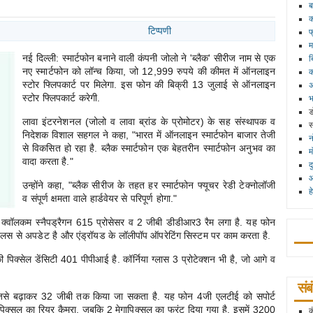
ब
क
टिप्पणी
फ
म
नई दिल्ली: स्मार्टफोन बनाने वाली कंपनी जोलो ने 'ब्लैक' सीरीज नाम से एक
ब
नए स्मार्टफोन को लॉन्च किया, जो 12,999 रुपये की कीमत में ऑनलाइन
क
स्टोर फ्लिपकार्ट पर मिलेगा. इस फोन की बिक्री 13 जुलाई से ऑनलाइन
अ
स्टोर फ्लिपकार्ट करेगी.
भ
ड
लावा इंटरनेशनल (जोलो व लावा ब्रांड के प्रोमोटर) के सह संस्थापक व
स
निदेशक विशाल सहगल ने कहा, "भारत में ऑनलाइन स्मार्टफोन बाजार तेजी
न
से विकसित हो रहा है. ब्लैक स्मार्टफोन एक बेहतरीन स्मार्टफोन अनुभव का
म
वादा करता है."
द
आ
उन्होंने कहा, "ब्लैक सीरीज के तहत हर स्मार्टफोन फ्यूचर रेडी टेक्नोलॉजी
ह
व संपूर्ण क्षमता वाले हार्डवेयर से परिपूर्ण होगा."
र क्वॉलकम स्नैपड्रैगन 615 प्रोसेसर व 2 जीबी डीडीआर3 रैम लगा है. यह फोन
अध
लस से अपडेट है और एंड्रॉयड के लॉलीपॉप ऑपरेटिंग सिस्टम पर काम करता है.
की पिक्सेल डेंसिटी 401 पीपीआई है. कॉर्निया ग्लास 3 प्रोटेक्शन भी है, जो आगे व
सं
ै, जिसे बढ़ाकर 32 जीबी तक किया जा सकता है. यह फोन 4जी एलटीई को सपोर्ट
ापिक्सल का रियर कैमरा, जबकि 2 मेगापिक्सल का फ्रंट दिया गया है. इसमें 3200
क