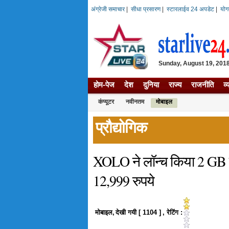
अंग्रेजी समाचार
|
सीधा प्रसारण
|
स्टारलाईव 24 अपडेट
|
योग
Sunday, August 19, 2018 
होम-पेज
देश
दुनिया
राज्य
राजनीति
व्
कंप्यूटर
नवीनतम
मोबाइल
प्रौद्योगिक
XOLO ने लॉन्च किया 2 GB 
12,999 रुपये
मोबाइल
,
देखी गयी [
1104
]
, रेटिंग :