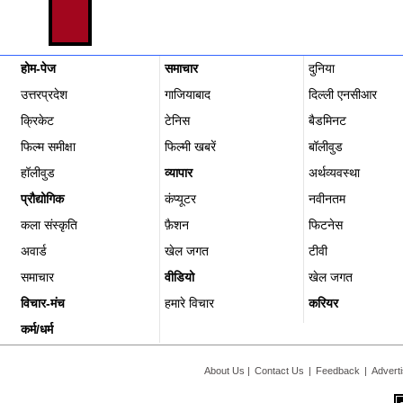
होम-पेज
समाचार
दुनिया
उत्तरप्रदेश
गाजियाबाद
दिल्ली एनसीआर
क्रिकेट
टेनिस
बैडमिनट
फिल्म समीक्षा
फिल्‍मी खबरें
बॉलीवुड
हॉलीवुड
व्यापार
अर्थव्यवस्था
प्रौद्योगिक
कंप्यूटर
नवीनतम
कला संस्कृति
फ़ैशन
फिटनेस
अवार्ड
खेल जगत
टीवी
समाचार
वीडियो
खेल जगत
विचार-मंच
हमारे विचार
करियर
कर्म/धर्म
About Us
|
Contact Us
|
Feedback
|
Advert