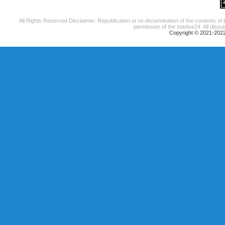
All Rights Reserved Disclaimer: Republication or re-dissemination of the contents of 
permission of the starlive24. All disput
Copyright © 2021-2022