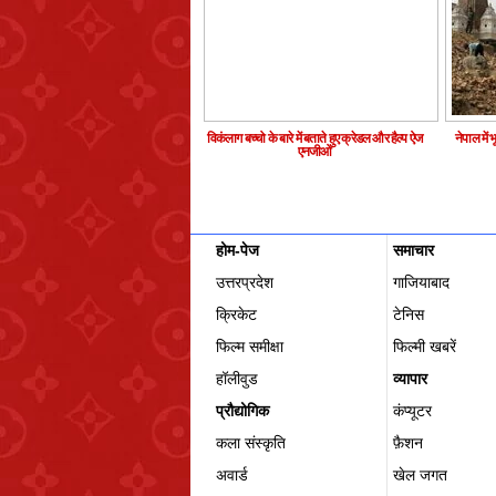
विकंलाग बच्चो के बारे में बताते हुए क्रेडल और हैल्प ऐज
नेपाल में
एनजीओ
होम-पेज
समाचार
उत्तरप्रदेश
गाजियाबाद
क्रिकेट
टेनिस
फिल्म समीक्षा
फिल्‍मी खबरें
हॉलीवुड
व्यापार
प्रौद्योगिक
कंप्यूटर
कला संस्कृति
फ़ैशन
अवार्ड
खेल जगत