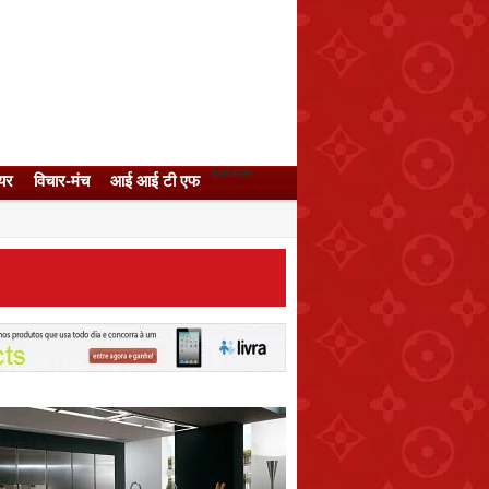
हसी/मज़ा
यर
विचार-मंच
आई आई टी एफ