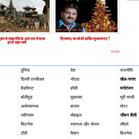
 भूकंप से तबाह मंदिर के आस पास से मलबा
क्रिसमस, नव वर्ष की हार्दिक शुभकामनाएें
ह़टाते राहत कर्मी
more
दुनिया
देश
राजनीति
दिल्ली एनसीआर
नोएडा
खेल-जगत
बैडमिनट
हॉकी
मनोरंजन
बॉलीवुड
मुख़्तसर
मूवी मस्ती
अर्थव्यवस्था
बाजार
मोटर
नवीनतम
मोबाइल
जीवन शैली
फिटनेस
स्वास्थ्य और भोजन
सौंदर्य
टीवी
फैशन
बिजनेस