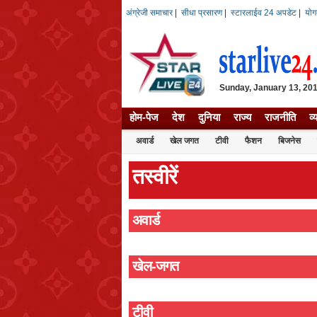
अंग्रेजी समाचार
|
सीधा प्रसारण
|
स्टारलाईव 24 अपडेट
|
योग
Sunday, January 13, 2019
होम-पेज
देश
दुनिया
राज्य
राजनीति
व्
अवार्ड
खेल जगत
टीवी
फैशन
बिजनेस
तस्वीरें
अवार्ड
खेल-जगत
टीवी