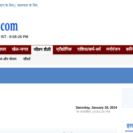
दान के लिए
|
सदस्यता के लिए
| IST - 9:08:26 PM
यापार
खेल-जगत
प्रौद्योगिक
राशिफ/कर्म-धर्म
मनोरंजन
करि
जीवन शैली
्थ्य और भोजन
सौंदर्य
Saturday, January 18, 2014
पर प्रकाशित:
14:54:34 PM
इस 