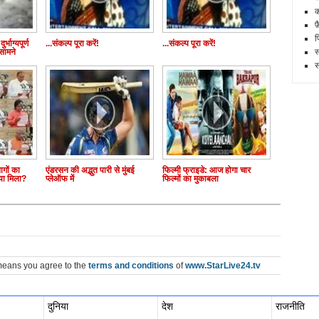
क
फ
फ
र्भाग्यपूर्ण
...संकल्प पूरा करें!
...संकल्प पूरा करें!
सामने
स
स
ागों का
एंडरसन की अद्भुत पारी से मुंबई
फिल्मी फ्राइडे: आज होगा चार
्या मिला?
प्लेऑफ में
फिल्मों का मुकाबला
means you agree to the
terms and conditions
of
www.StarLive24.tv
दुनिया
देश
राजनीति