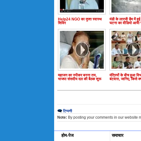
Help24 NGO का मुफ्त स्वास्थ
मंडी के लारजी डैम में हुई दु
शिविर
घटना का वीडियो आया 
महाजन का स्पीकर बनना तय,
मंत्रियों के बीच हुआ विभ
भाजपा संसदीय दल की बैठक शुरू
बंटवारा, जानिए, किसे क
टिप्पणी
Note:
By posting your comments in our website 
होम-पेज
समाचार