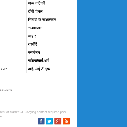
अन्य कटैगरी
टीवी चैनल
सितारों के साक्षात्कार
साक्षात्कार
आहार
तस्वीरें
मनोरंजन
राशिफ/कर्म-धर्म
अवसर
आई आई टी एफ
S Feeds
nsent of
starlive24.
Copying content required prior
y.