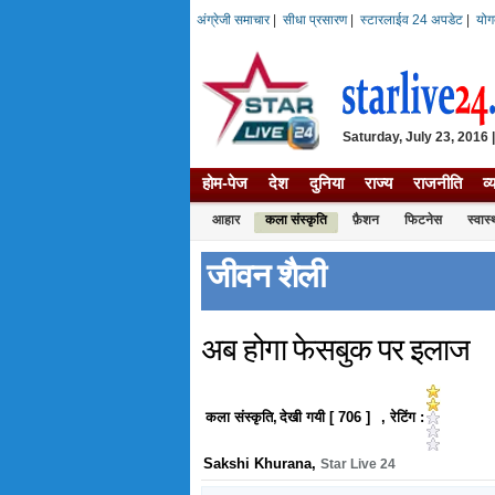
अंग्रेजी समाचार
|
सीधा प्रसारण
|
स्टारलाईव 24 अपडेट
|
योग
Saturday, July 23, 2016 
होम-पेज
देश
दुनिया
राज्य
राजनीति
व्
आहार
कला संस्कृति
फ़ैशन
फिटनेस
स्वास
जीवन शैली
अब होगा फेसबुक पर इलाज
कला संस्कृति
,
देखी गयी [
706
]
, रेटिंग :
Sakshi Khurana
,
Star Live 24