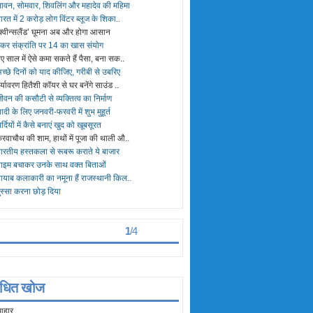
ावन, सोमवार, शिवलिंग और महादेव की महिमा
ारत में 2 करोड़ लोग विंटर ब्लूज के शिका..
क्वीन्सलैंड’ घूमना अब और होगा आसान
कर संक्रांति पर 14 का खास संयोग
ए साल में ऐसे कमा सकते हैं पैसा, बना सक..
च्छे दिनों को याद कीजिए, गरीबी से उबरिए
र्यावरण हितैशी कॉयर से घर बनेंगे साउंड ..
ीवन की कसौटी से व्यक्तित्व का निर्माण
ादी के लिए जनवरी-फरवरी में शुभ मुहूर्त
र्दियों में कैसे बनाएं खुद को खूबसूरत
रवाचौथ की शाम, हाथों में पूजा की थाली औ..
ारतीय हस्तकला से रूबरू कराते ये बाजार
ाइम बचाकर उनके साथ वक्त बिताओं
ायाब कलाकारी का नमूना हैं राजस्थानी किल..
ुस्सा करना छोड़ दिया
िकतम देखे गए
> >
1
/
4
बंधित खोज
आहार