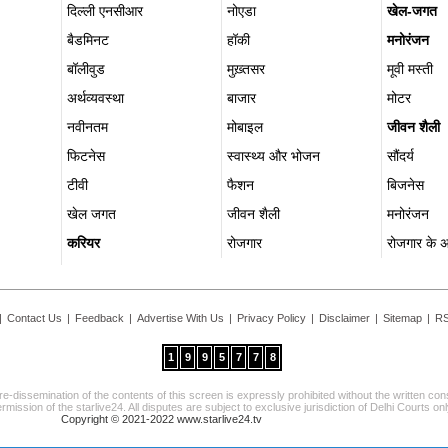
दिल्ली एनसीआर
नोएडा
खेल-जगत
बैडमिनट
हॉकी
मनोरंजन
बॉलीवुड
मुख़्तसर
मूवी मस्ती
अर्थव्यवस्था
बाजार
मोटर
नवीनतम
मोबाइल
जीवन शैली
फिटनेस
स्वास्थ्य और भोजन
सौंदर्य
टीवी
फैशन
बिजनेस
खेल जगत
जीवन शैली
मनोरंजन
करियर
रोजगार
रोजगार के 
|
Contact Us
|
Feedback
|
Advertise With Us
|
Privacy Policy
|
Disclaimer
|
Sitemap
|
RS
1
9
9
5
7
7
8
re-dissemination of the contents of this screen is expressly prohibited without the written co
rmission of the starlive24. All disputes are subject to exclusive jurisdiction of Delhi Courts onl
Copyright © 2021-2022 www.starlive24.tv