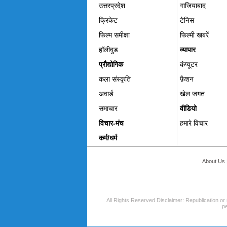
उत्तरप्रदेश
गाजियाबाद
क्रिकेट
टेनिस
फिल्म समीक्षा
फिल्‍मी खबरें
हॉलीवुड
व्यापार
प्रौद्योगिक
कंप्यूटर
कला संस्कृति
फ़ैशन
अवार्ड
खेल जगत
समाचार
वीडियो
विचार-मंच
हमारे विचार
कर्म/धर्म
About Us
All Rights Reserved Disclaimer: Republication or 
pe