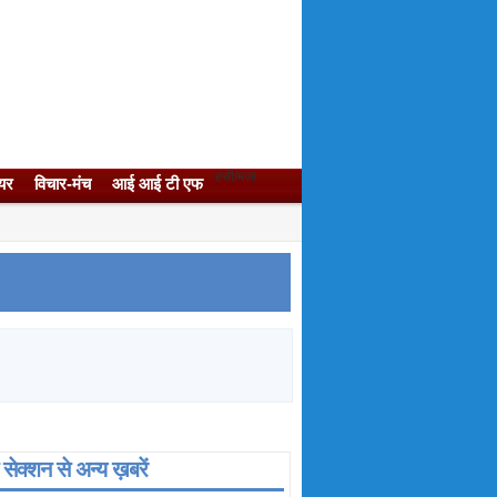
हसी/मज़ा
यर
विचार-मंच
आई आई टी एफ
सेक्‍शन से अन्‍य ख़बरें