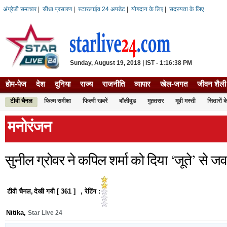
अंग्रेजी समाचार
|
सीधा प्रसारण
|
स्टारलाईव 24 अपडेट
|
योगदान के लिए
|
सदस्यता के लिए
Sunday, August 19, 2018 | IST - 1:16:38 PM
होम-पेज
देश
दुनिया
राज्य
राजनीति
व्यापार
खेल-जगत
जीवन शैली
टीवी चैनल
फिल्म समीक्षा
फिल्‍मी खबरें
बॉलीवुड
मुख़्तसर
मूवी मस्ती
सितारों क
मनोरंजन
सुनील ग्रोवर ने कपिल शर्मा को दिया ‘जूते’ से ज
टीवी चैनल
,
देखी गयी [
361
]
, रेटिंग :
Nitika
,
Star Live 24