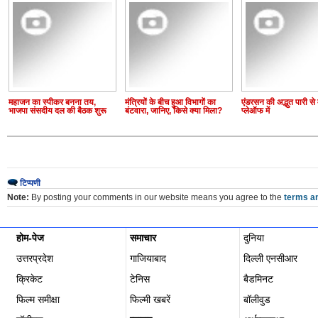
महाजन का स्पीकर बनना तय,
मंत्रियों के बीच हुआ विभागों का
एंडरसन की अद्भुत पारी से 
भाजपा संसदीय दल की बैठक शुरू
बंटवारा, जानिए, किसे क्या मिला?
प्लेऑफ में
टिप्पणी
Note:
By posting your comments in our website means you agree to the
terms an
होम-पेज
समाचार
दुनिया
उत्तरप्रदेश
गाजियाबाद
दिल्ली एनसीआर
क्रिकेट
टेनिस
बैडमिनट
फिल्म समीक्षा
फिल्‍मी खबरें
बॉलीवुड