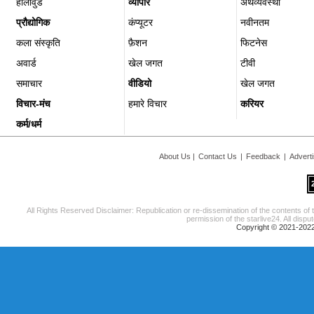
हॉलीवुड
व्यापार
अर्थव्यवस्था
प्रौद्योगिक
कंप्यूटर
नवीनतम
कला संस्कृति
फ़ैशन
फिटनेस
अवार्ड
खेल जगत
टीवी
समाचार
वीडियो
खेल जगत
विचार-मंच
हमारे विचार
करियर
कर्म/धर्म
About Us
|
Contact Us
|
Feedback
|
Advert
All Rights Reserved Disclaimer: Republication or re-dissemination of the contents of 
permission of the starlive24. All disput
Copyright © 2021-2022