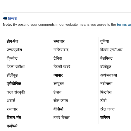
टिप्पणी
Note:
By posting your comments in our website means you agree to the
terms an
होम-पेज
समाचार
दुनिया
उत्तरप्रदेश
गाजियाबाद
दिल्ली एनसीआर
क्रिकेट
टेनिस
बैडमिनट
फिल्म समीक्षा
फिल्‍मी खबरें
बॉलीवुड
हॉलीवुड
व्यापार
अर्थव्यवस्था
प्रौद्योगिक
कंप्यूटर
नवीनतम
कला संस्कृति
फ़ैशन
फिटनेस
अवार्ड
खेल जगत
टीवी
समाचार
वीडियो
खेल जगत
विचार-मंच
हमारे विचार
करियर
कर्म/धर्म