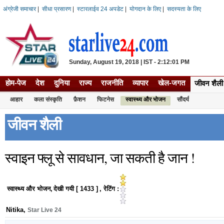
अंग्रेजी समाचार
|
सीधा प्रसारण
|
स्टारलाईव 24 अपडेट
|
योगदान के लिए
|
सदस्यता के लिए
Sunday, August 19, 2018 | IST - 2:12:01 PM
होम-पेज
देश
दुनिया
राज्य
राजनीति
व्यापार
खेल-जगत
जीवन शैली
आहार
कला संस्कृति
फ़ैशन
फिटनेस
स्वास्थ्य और भोजन
सौंदर्य
जीवन शैली
स्वाइन फ्लू से सावधान, जा सकती है जान !
स्वास्थ्य और भोजन
,
देखी गयी [
1433
]
, रेटिंग :
Nitika
,
Star Live 24