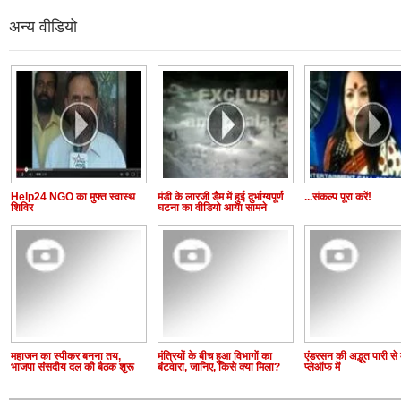
अन्य वीडियो
Help24 NGO का मुफ्त स्वास्थ
मंडी के लारजी डैम में हुई दुर्भाग्यपूर्ण
...संकल्प पूरा करें!
शिविर
घटना का वीडियो आया सामने
महाजन का स्पीकर बनना तय,
मंत्रियों के बीच हुआ विभागों का
एंडरसन की अद्भुत पारी से 
भाजपा संसदीय दल की बैठक शुरू
बंटवारा, जानिए, किसे क्या मिला?
प्लेऑफ में