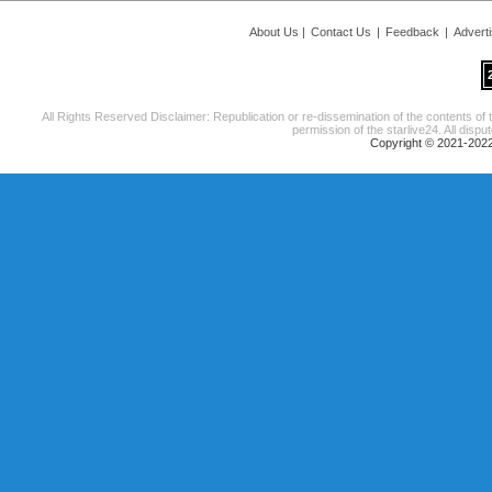
About Us
|
Contact Us
|
Feedback
|
Advert
All Rights Reserved Disclaimer: Republication or re-dissemination of the contents of 
permission of the starlive24. All disput
Copyright © 2021-2022