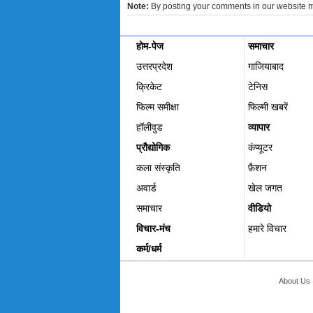
Note:
By posting your comments in our website 
होम-पेज
समाचार
उत्तरप्रदेश
गाजियाबाद
क्रिकेट
टेनिस
फिल्म समीक्षा
फिल्‍मी खबरें
हॉलीवुड
व्यापार
प्रौद्योगिक
कंप्यूटर
कला संस्कृति
फ़ैशन
अवार्ड
खेल जगत
समाचार
वीडियो
विचार-मंच
हमारे विचार
कर्म/धर्म
About Us