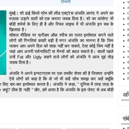
टिप्पणी
भ
आ
मुंबई। शो ढाई किलो प्रेम की लीड एक्ट्रेस अंजलि आनंद ने अपने का
मज़ाक उड़ाने वालों को एक करारा जवाब दिया है। शो का कांसेप्ट भी
ह
बॉडी शमेर्स के लिए ही है और रियल लाइफ में भी अंजलि इन सब के
र
ख़िलाफ़ है।
ब
सोशल मीडिया पर फ्रीडम ऑफ़ स्पीच का ग़लत इस्तेमाल करने वाले
म
लोगों की गिनतियां काफ़ी बड़ी है मगर अंजलि का मानना है कि जिम
त
जाकर आप अपने दिल को साफ़ नहीं कर सकते, ऐसा कोई जिम नहीं है
.
जहां आप अपनी पर्सनालिटी या मैनर्स को बदल सकते है। सालों पहले
न
उन्हें Fat और Ugly कहने वाले लोगों को अंजलि ने आज मूहं तोड़
र
जवाब दिया है।
म
-
क
अंजलि ने अपने इन्स्टाग्राम पर एक तस्वीर शेयर की है जिसपर उन्होंने
र
ऐसे लोगों को कहा है कि वो जो भी कहें सोच समझ कर कहें क्यूंकि
स
लिए बार-बार इस्तेमाल करता है। अंजलि ने कहा, " दुनिया में तरह तरह के
 कहूं? ठीक है! नहीं! " खैर, हमें आशा है कि अंजलि के इस पोस्ट से अब बॉडी
अध
सं
ह