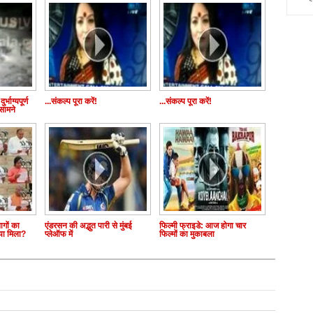
र्भाग्यपूर्ण
...संकल्प पूरा करें!
...संकल्प पूरा करें!
सामने
ागों का
एंडरसन की अद्भुत पारी से मुंबई
फिल्मी फ्राइडे: आज होगा चार
्या मिला?
प्लेऑफ में
फिल्मों का मुकाबला