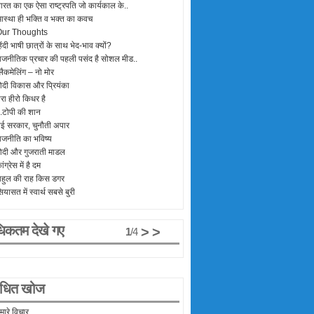
ारत का एक ऐसा राष्ट्रपति जो कार्यकाल के..
स्था ही भक्ति व भक्त का कवच
Our Thoughts
िंदी भाषी छात्रों के साथ भेद-भाव क्यों?
ाजनीतिक प्रचार की पहली पसंद है सोशल मीड..
्लैकमेलिंग – नो मोर
ोदी विकास और प्रियंका
ेरा हीरो किधर है
..टोपी की शान
ई सरकार, चुनौती अपार
ाजनीति का भविष्य
ोदी और गुजराती माडल
ांग्रेस में है दम
ाहुल की राह किस डगर
ियासत में स्वार्थ सबसे बुरी
िकतम देखे गए
> >
1
/
4
बंधित खोज
मारे विचार