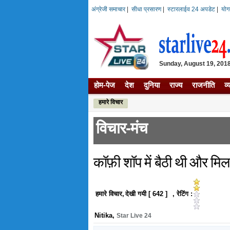
अंग्रेजी समाचार
|
सीधा प्रसारण
|
स्टारलाईव 24 अपडेट
|
योग
Sunday, August 19, 2018
होम-पेज
देश
दुनिया
राज्य
राजनीति
व्
हमारे विचार
विचार-मंच
कॉफ़ी शॉप में बैठी थी और मिल
हमारे विचार
,
देखी गयी [
642
]
, रेटिंग :
Nitika
,
Star Live 24