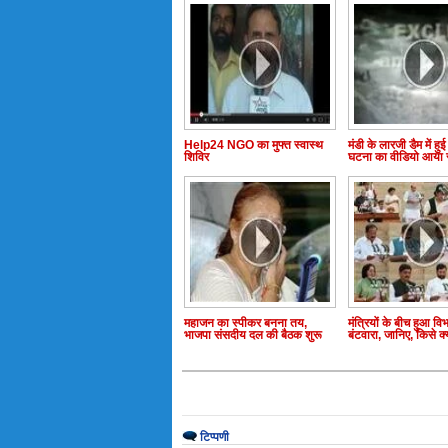
Help24 NGO का मुफ्त स्वास्थ
मंडी के लारजी डैम में हुई दु
शिविर
घटना का वीडियो आया 
महाजन का स्पीकर बनना तय,
मंत्रियों के बीच हुआ विभ
भाजपा संसदीय दल की बैठक शुरू
बंटवारा, जानिए, किसे क
टिप्पणी