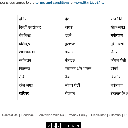
means you agree to the
terms and conditions
of
www.StarLive24.tv
दुनिया
देश
राजनीति
दिल्ली एनसीआर
नोएडा
खेल-जगत
बैडमिनट
हॉकी
मनोरंजन
बॉलीवुड
मुख़्तसर
मूवी मस्ती
अर्थव्यवस्था
बाजार
मोटर
नवीनतम
मोबाइल
जीवन शैली
फिटनेस
स्वास्थ्य और भोजन
सौंदर्य
टीवी
फैशन
बिजनेस
खेल जगत
जीवन शैली
मनोरंजन
करियर
रोजगार
रोजगार के 
|
Contact Us
|
Feedback
|
Advertise With Us
|
Privacy Policy
|
Disclaimer
|
Sitemap
|
RS
2
6
2
9
1
6
9