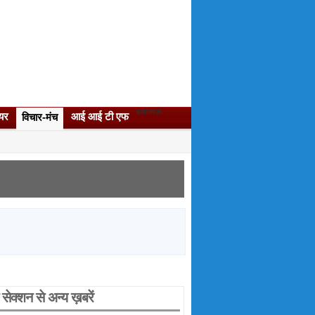
हसी/मज़ा
यर
आई आई टी एफ
विचार-मंच
सेक्‍शन से अन्‍य ख़बरें